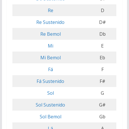
Re
D
Re Sustenido
D#
Re Bemol
Db
Mi
E
Mi Bemol
Eb
Fá
F
Fá Sustenido
F#
Sol
G
Sol Sustenido
G#
Sol Bemol
Gb
Lá
A