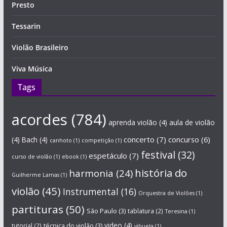
Presto
Tessarin
Violão Brasileiro
Viva Música
Tags
acordes
(784)
aprenda violão
(4)
aula de violão
concerto
(7)
concurso
(6)
(4)
Bach
(4)
canhoto
(1)
competição
(1)
festival
(32)
espetáculo
(7)
curso de violão
(1)
ebook
(1)
história do
harmonia
(24)
Guilherme Lamas
(1)
violão
(45)
Instrumental
(16)
Orquestra de Violões
(1)
partituras
(50)
São Paulo
(3)
tablatura
(2)
Teresina
(1)
técnica do violão
(3)
video
(4)
tutorial
(2)
vihuela
(1)