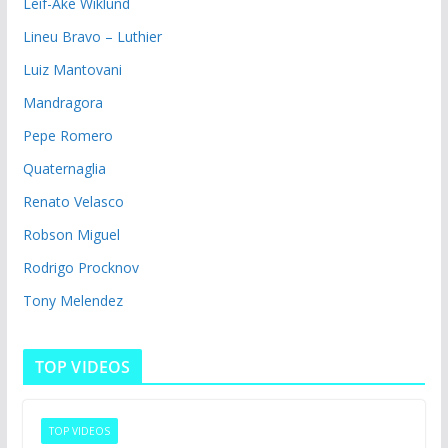
Leif-Ake Wiklund
Lineu Bravo – Luthier
Luiz Mantovani
Mandragora
Pepe Romero
Quaternaglia
Renato Velasco
Robson Miguel
Rodrigo Procknov
Tony Melendez
TOP VIDEOS
TOP VIDEOS