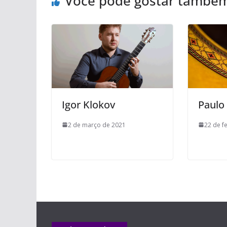
Você pode gostar també
Igor Klokov
Paulo
2 de março de 2021
22 de f