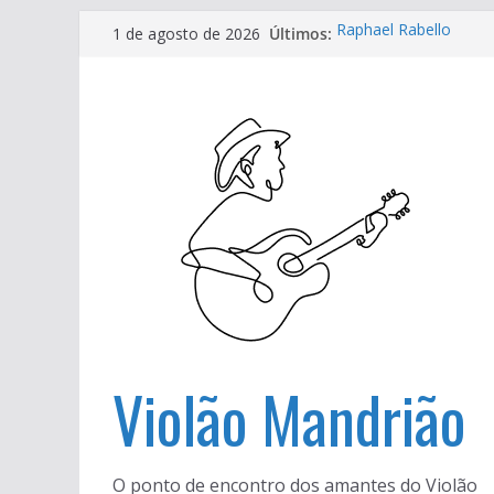
Pular
Últimos:
Raphael Rabello
1 de agosto de 2026
para
VIII Festival Internaci
Ouça ‘Pilar’, novo ál
o
30 anos dos quarteto
conteúdo
Música instrumental: 
projeto de Guilherm
Violão Mandrião
O ponto de encontro dos amantes do Violão