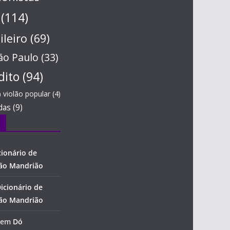
(114)
ileiro
(69)
ão Paulo
(33)
dito
(94)
violão popular
(4)
)
das
(9)
cionário de
lão Mandrião
icionário de
lão Mandrião
em
Dó