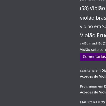
Violão
(58)
violão bras
violão em S
Violão Eru
violão mandrião
(2
Violão sete cor
Comentários
csantana
em
Di
Acordes do Vio
Programar
em
D
Acordes do Vio
MAURO RAMOS