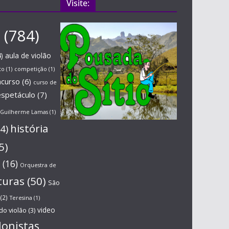
Visite:
(784)
)
aula de violão
to
(1)
competição
(1)
ncurso
(6)
curso de
espetáculo
(7)
Guilherme Lamas
(1)
história
4)
5)
(16)
Orquestra de
turas
(50)
São
(2)
Teresina
(1)
do violão
(3)
video
lonistas