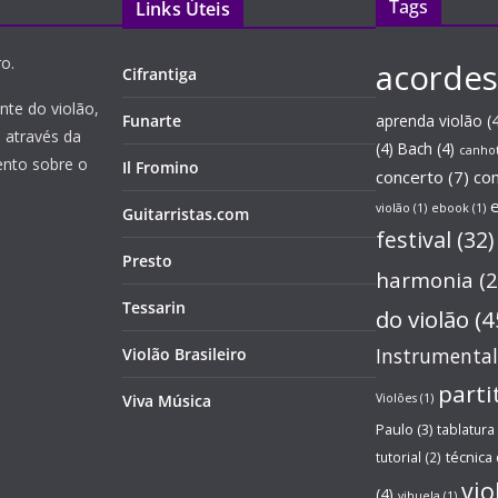
Tags
Links Úteis
o.
acordes
Cifrantiga
nte do violão,
Funarte
aprenda violão
(4
, através da
(4)
Bach
(4)
canho
ento sobre o
Il Fromino
concerto
(7)
co
violão
(1)
ebook
(1)
Guitarristas.com
festival
(32)
Presto
harmonia
(2
Tessarin
do violão
(4
Instrumental
Violão Brasileiro
parti
Viva Música
Violões
(1)
Paulo
(3)
tablatura
técnica 
tutorial
(2)
vio
(4)
vihuela
(1)