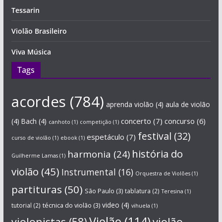
Tessarin
Violão Brasileiro
Viva Música
Tags
acordes
(784)
aprenda violão
(4)
aula de violão
concerto
(7)
concurso
(6)
(4)
Bach
(4)
canhoto
(1)
competição
(1)
festival
(32)
espetáculo
(7)
curso de violão
(1)
ebook
(1)
história do
harmonia
(24)
Guilherme Lamas
(1)
violão
(45)
Instrumental
(16)
Orquestra de Violões
(1)
partituras
(50)
São Paulo
(3)
tablatura
(2)
Teresina
(1)
técnica do violão
(3)
video
(4)
tutorial
(2)
vihuela
(1)
Violão
(114)
violonistas
(58)
violão